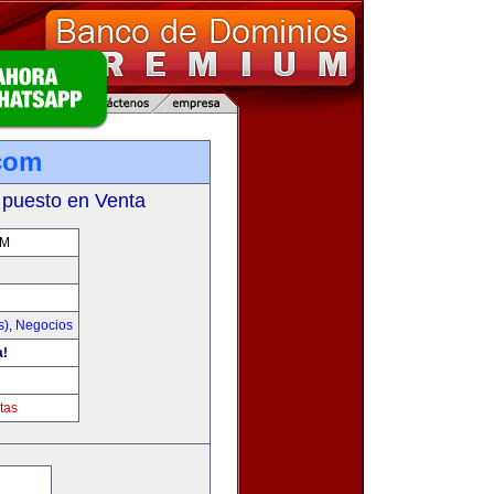
com
 puesto en Venta
OM
s)
,
Negocios
a!
tas