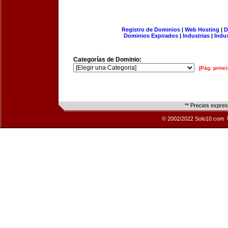
Registro de Dominios
|
Web Hosting
|
D
Dominios Expirados
|
Industrias
|
Indu
Categorías de Dominio:
[Pág. princi
** Precios expre
© 2002/2022 Solo10.com