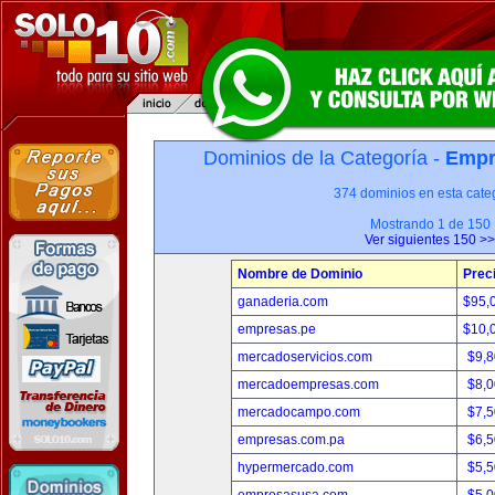
Dominios de la Categoría -
Empr
374 dominios en esta categ
Mostrando 1 de 150
Ver siguientes 150 >>
Nombre de Dominio
Prec
ganaderia.com
$95,
empresas.pe
$10,
mercadoservicios.com
$9,
mercadoempresas.com
$8,
mercadocampo.com
$7,
empresas.com.pa
$6,
hypermercado.com
$5,