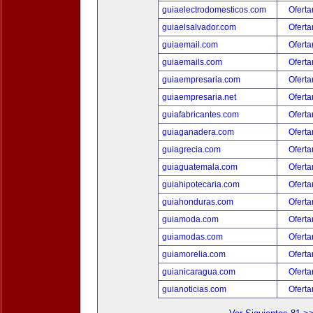
guiaelectrodomesticos.com
Oferta
guiaelsalvador.com
Oferta
guiaemail.com
Oferta
guiaemails.com
Oferta
guiaempresaria.com
Oferta
guiaempresaria.net
Oferta
guiafabricantes.com
Oferta
guiaganadera.com
Oferta
guiagrecia.com
Oferta
guiaguatemala.com
Oferta
guiahipotecaria.com
Oferta
guiahonduras.com
Oferta
guiamoda.com
Oferta
guiamodas.com
Oferta
guiamorelia.com
Oferta
guianicaragua.com
Oferta
guianoticias.com
Oferta