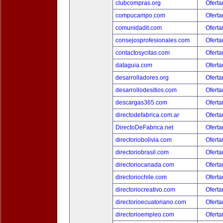
clubcompras.org
Oferta
compucampo.com
Oferta
comunidadit.com
Oferta
consejosprofesionales.com
Oferta
contactosycitas.com
Oferta
dataguia.com
Oferta
desarrolladores.org
Oferta
desarrollodesitios.com
Oferta
descargas365.com
Oferta
directodefabrica.com.ar
Oferta
DirectoDeFabrica.net
Oferta
directoriobolivia.com
Oferta
directoriobrasil.com
Oferta
directoriocanada.com
Oferta
directoriochile.com
Oferta
directoriocreativo.com
Oferta
directorioecuatoriano.com
Oferta
directorioempleo.com
Oferta