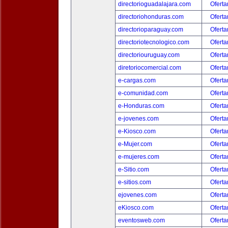
directorioguadalajara.com
Oferta
directoriohonduras.com
Oferta
directorioparaguay.com
Oferta
directoriotecnologico.com
Oferta
directoriouruguay.com
Oferta
diretoriocomercial.com
Oferta
e-cargas.com
Oferta
e-comunidad.com
Oferta
e-Honduras.com
Oferta
e-jovenes.com
Oferta
e-Kiosco.com
Oferta
e-Mujer.com
Oferta
e-mujeres.com
Oferta
e-Sitio.com
Oferta
e-sitios.com
Oferta
ejovenes.com
Oferta
eKiosco.com
Oferta
eventosweb.com
Oferta